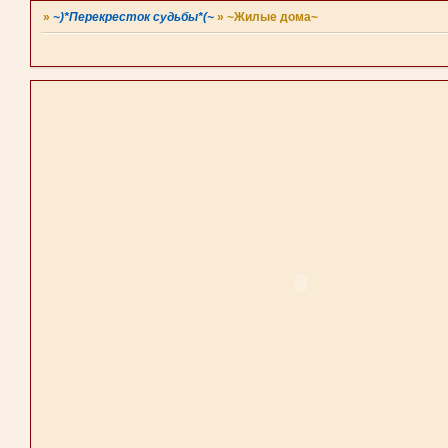
»
~)*Перекресток судьбы*(~
»
~Жилые дома~