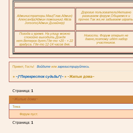
Дорогие пользователи!Активно
Администраторы.Маи(Глав.Админ)
развиваем форум.Общаемся и
Александр(Админ помошник) Alicia
прочее.Так же,не забываем играть
Jonsons(Админ Дизайнер)
Погода и время. На улицу можно
Новости. Форум открыт не
спокойно выходить.Дождя
давно,поэтому идёт набор
нет.Ветерок дует.Где-то +20 - + 22
участников.
градуса. Где-то 12-14 часов дня.
Привет, Гость!
Войдите
или
зарегистрируйтесь
.
»
~)*Перекресток судьбы*(~
»
~Жилые дома~
Страница:
1
~Жилые дома~
Тема
Форум пуст.
Страница:
1