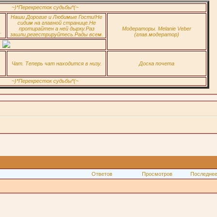
~)*Перекресток судьбы*(~
Наши Дорогие и Любимые Гости!Не
сидим на главной странице.Не
протирайтен а ней дырку.Раз
Модераторы. Melanie Veber
.
зашли,регестрируйтесь.Рады всем.
(глав.модератор)
Чат. Теперь чат находится в низу.
Доска почета
~)*Перекресток судьбы*(~
Ответов
Просмотров
Последнее