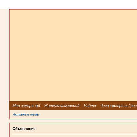
Мир измерений
Жители измерений
Найти
Чего смотришь?рег
Активные темы
Объявление