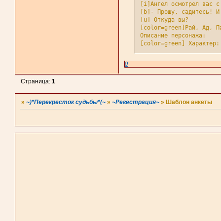
[i]Ангел осмотрел вас с
[b]- Прошу, садитесь! И
[u] Откуда вы?

[color=green]Рай, Ад, П
Описание персонажа:

[color=green] Характер: 
[color=green]Биография:[
[color=green]Способности
0
[/u]

[i] Перо усердно записа
Страница:
1
[b]- А как мне с вами с
[u] Как с вами связать?
[i] Перо опять побежало
»
~)*Перекресток судьбы*(~
»
~Регестрация~
»
Шаблон анкеты
[b]- А вы знаете законы
[u] Ключ[/u]

[i] Тут ключ в воротах 
[b]- Добро пожаловать в