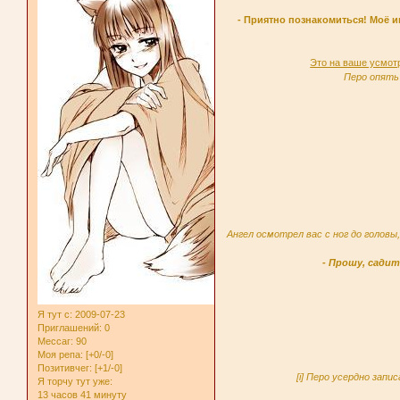
- Приятно познакомиться! Моё и
Это на ваше усмотр
Перо опять 
Ангел осмотрел вас с ног до головы
- Прошу, сади
Я тут с
: 2009-07-23
Приглашений:
0
Мессаг:
90
Моя репа:
[+0/-0]
Позитивчег:
[+1/-0]
[i] Перо усердно зап
Я торчу тут уже:
13 часов 41 минуту