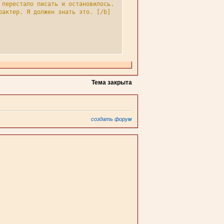
 перестало писать и остановилось.  Рядом с Александром появилось 
актер. Я должен знать это. [/b]

ел на лист бумаге и перевёл свой взгляд на вас.[/i]

Тема закрыта
 исчезло. Александр встал с кресла и подошёл к воротам. Ворота бы
создать форум
 и поклонился.[/i] 
