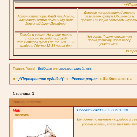
~)*Перекрест
Дорогие пользователи!Активно
Администраторы.Маи(Глав.Админ)
развиваем форум.Общаемся и
Александр(Админ помошник) Alicia
прочее.Так же,не забываем играть
Jonsons(Админ Дизайнер)
Погода и время. На улицу можно
Новости. Форум открыт не
спокойно выходить.Дождя
давно,поэтому идёт набор
нет.Ветерок дует.Где-то +20 - + 22
участников.
градуса. Где-то 12-14 часов дня.
~)*Перекрест
Привет, Гость!
Войдите
или
зарегистрируйтесь
.
»
~)*Перекресток судьбы*(~
»
~Регестрация~
»
Шаблон анкеты
Страница:
1
Шаблон анкеты
Маи
Поделиться
2009-07-23 21:15:20
~Лисичка~
Вы идёте по темному коридору к све
уровни головы, глаза завязаны бе