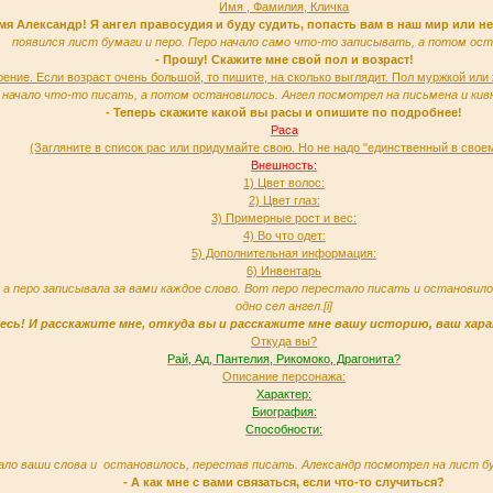
Имя , Фамилия, Кличка
мя Александр! Я ангел правосудия и буду судить, попасть вам в наш мир или не
появился лист бумаги и перо. Перо начало само что-то записывать, а потом ост
- Прошу! Скажите мне свой пол и возраст!
ение. Если возраст очень большой, то пишите, на сколько выглядит. Пол муржкой или
начало что-то писать, а потом остановилось. Ангел посмотрел на письмена и кивну
- Теперь скажите какой вы расы и опишите по подробнее!
Раса
(Загляните в список рас или придумайте свою. Но не надо "единственный в своем
Внешность:
1) Цвет волос:
2) Цвет глаз:
3) Примерные рост и вес:
4) Во что одет:
5) Дополнительная информация:
6) Инвентарь
, а перо записывала за вами каждое слово. Вот перо перестало писать и остановило
одно сел ангел.[i]
тесь! И расскажите мне, откуда вы и расскажите мне вашу историю, ваш хара
Откуда вы?
Рай, Ад, Пантелия, Рикомоко, Драгонита?
Описание персонажа:
Характер:
Биография:
Способности:
исало ваши слова и остановилось, перестав писать. Александр посмотрел на лист бум
- А как мне с вами связаться, если что-то случиться?