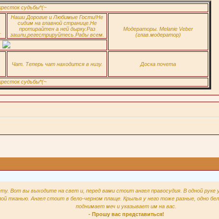
ок судьбы*(~
Наши Дорогие и Любимые Гости!Не
сидим на главной странице.Не
протирайтен а ней дырку.Раз
Модераторы. Melanie Veber
.
зашли,регестрируйтесь.Рады всем.
(глав.модератор)
Чат. Теперь чат находится в низу.
Доска почета
ок судьбы*(~
ту. Вот вы выходите на свет и, перед вами стоит ангел правосудия. В одной руке у
лой тканью. Ангел стоит в бело-черном плаще. Крылья у него тоже разные, одно бело
поднимает меч и указывает им на вас.
- Прошу вас представиться!