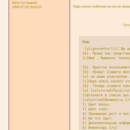
Меня тут видели
Перо опять побежало по листу бумаг
2009-07-29 18:09:20
Тут 
Код:
 [align=center][i] Вы и
[b]- Прошу вас представи
[u]Имя , Фамилия, Кличка
[b]- Приятно познакомит
[b]- Прошу! Скажите мне
[u] на ваше усмотрение.
[i]Перо опять начало чт
[b]- Теперь скажите как
[u] [color=red]Раса[/col
(Загляните в список рас
[color=red]Внешность:[/c
1) Цвет волос:

2) Цвет глаз:

3) Примерные рост и вес:
4) Во что одет:

5) Дополнительная информ
6) Инвентарь [/u]
