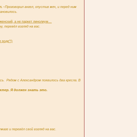
т.
–
Проговорил ангел, опустив меч, и перед ним
ановилось.
 женский, а не паркет линолиум…
, перевёл взгляд на вас.
 роде"!)
сь. Рядом с Александром появилось два кресла. В
ктер. Я должен знать это.
аге и перевёл свой взгляд на вас.