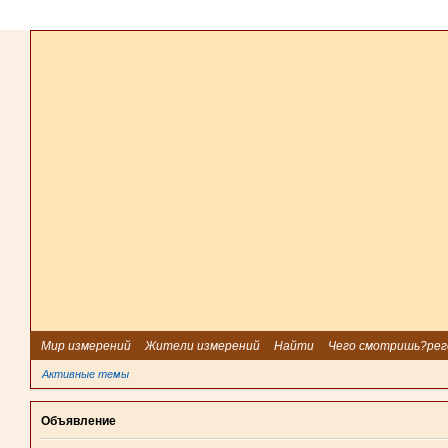
Мир измерений
Жители измерений
Найти
Чего смотришь?рег
Активные темы
Объявление