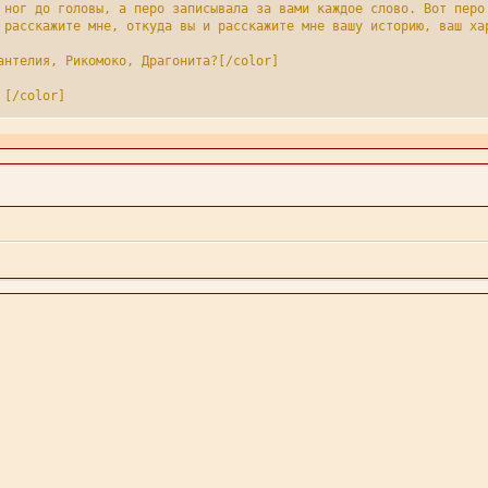
 ног до головы, а перо записывала за вами каждое слово. Вот перо
 расскажите мне, откуда вы и расскажите мне вашу историю, ваш хар
антелия, Рикомоко, Драгонита?[/color]

[/color]

/color]

:[/color]

ло ваши слова и  остановилось, перестав писать. Александр посмотр
вязаться, если что-то случиться?[/b]

 Есть ли у вас Ася, Квип, Спайре, Маил.агент?[/u]

 по листу бумаги и записало  ваше слова, но потом остановилось и
 этого мира? Его традиции и культуру?[/b]

повернулся и ворота открылись. Ангел встал с правый стороны ворот
 наш мир! [/b][/align]