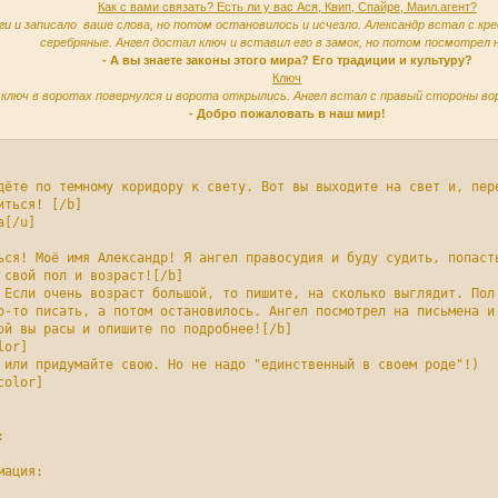
Как с вами связать? Есть ли у вас Ася, Квип, Спайре, Маил.агент?
и и записало ваше слова, но потом остановилось и исчезло. Александр встал с кр
серебряные. Ангел достал ключ и вставил его в замок, но потом посмотрел н
- А вы знаете законы этого мира? Его традиции и культуру?
Ключ
ключ в воротах повернулся и ворота открылись. Ангел встал с правый стороны во
- Добро пожаловать в наш мир!
дёте по темному коридору к свету. Вот вы выходите на свет и, пер
ться! [/b]

[/u]

ься! Моё имя Александр! Я ангел правосудия и буду судить, попаст
 свой пол и возраст![/b]

 Если очень возраст большой, то пишите, на сколько выглядит. Пол 
о-то писать, а потом остановилось. Ангел посмотрел на письмена и 
ой вы расы и опишите по подробнее![/b]

or]

 или придумайте свою. Но не надо "единственный в своем роде"!)

olor]



ация:
