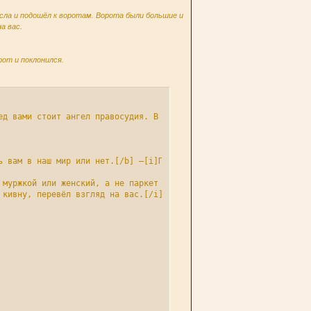
есла и подошёл к воротам. Ворота были большие и
а вас.
рот и поклонился.
ед вами стоит ангел правосудия. В одной руке у него меч, а в дру
ь вам в наш мир или нет.[/b] –[i]Проговорил ангел, опустив меч, и
муржкой или женский, а не паркет линолиум…[/u]

кивну, перевёл взгляд на вас.[/i]
