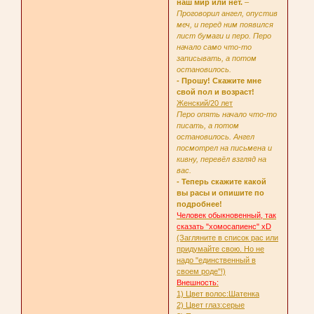
наш мир или нет.
–
Проговорил ангел, опустив
меч, и перед ним появился
лист бумаги и перо. Перо
начало само что-то
записывать, а потом
остановилось.
- Прошу! Скажите мне
свой пол и возраст!
Женский/20 лет
Перо опять начало что-то
писать, а потом
остановилось. Ангел
посмотрел на письмена и
кивну, перевёл взгляд на
вас.
- Теперь скажите какой
вы расы и опишите по
подробнее!
Человек обыкновенный, так
сказать "хомосапиенс" xD
(Загляните в список рас или
придумайте свою. Но не
надо "единственный в
своем роде"!)
Внешность:
1) Цвет волос:Шатенка
2) Цвет глаз:серые