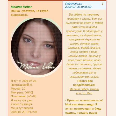
Поделиться
1
Melanie Veber
2009-07-25 19:55:00
|тонко чувствую, но грубо
Вы идёте по темному
выражаюсь
коридору к свету. Вот вы
выходите на свет и, перед
вами стоит ангел
правосудия. В одной руке у
него меч, а в другой весы,
которые он держит на
уровни головы, глаза
завязаны белой тканью.
Ангел стоит в бело-
черном плаще. Крылья у
него тоже разные, одно
белое и с перьями, другое
черное и кожаное. Ангел
поднимает меч и
указывает им на вас.
Я тут с
: 2009-07-25
- Прошу вас
Приглашений:
0
представиться!
Мессаг:
10
Мелани Вебер, можно
Моя репа:
[+0/-0]
просто, Мел
Позитивчег:
[+0/-0]
Я торчу тут уже:
- Приятно познакомиться!
2 часа 12 минут
Моё имя Александр! Я
Меня тут видели
ангел правосудия и буду
2009-07-29 18:53:08
судить, попасть вам в