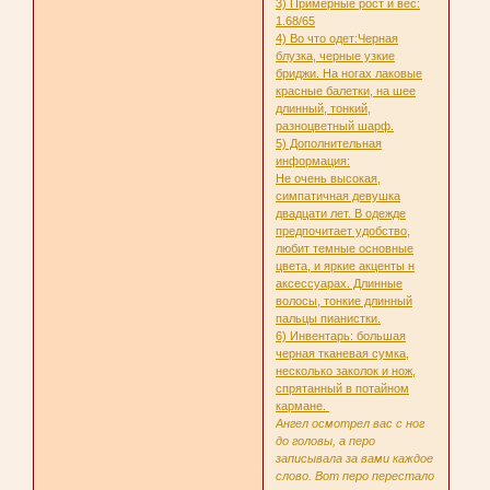
3) Примерные рост и вес:
1.68/65
4) Во что одет:Черная
блузка, черные узкие
бриджи. На ногах лаковые
красные балетки, на шее
длинный, тонкий,
разноцветный шарф.
5) Дополнительная
информация:
Не очень высокая,
симпатичная девушка
двадцати лет. В одежде
предпочитает удобство,
любит темные основные
цвета, и яркие акценты н
аксессуарах. Длинные
волосы, тонкие длинный
пальцы пианистки.
6) Инвентарь: большая
черная тканевая сумка,
несколько заколок и нож,
спрятанный в потайном
кармане.
Ангел осмотрел вас с ног
до головы, а перо
записывала за вами каждое
слово. Вот перо перестало