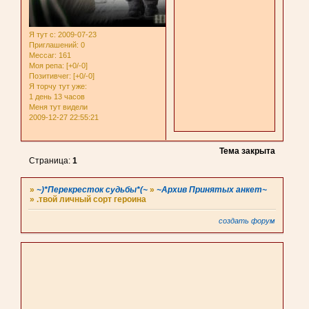
Я тут с
: 2009-07-23
Приглашений:
0
Мессаг:
161
Моя репа:
[+0/-0]
Позитивчег:
[+0/-0]
Я торчу тут уже:
1 день 13 часов
Меня тут видели
2009-12-27 22:55:21
Тема закрыта
Страница:
1
»
~)*Перекресток судьбы*(~
»
~Архив Принятых анкет~
»
.твой личный сорт героина
создать форум