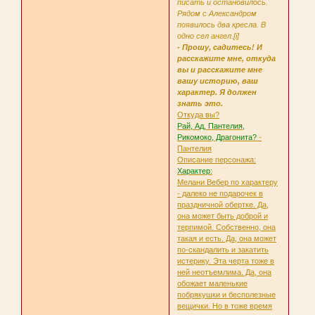
писать и остановилось.
Рядом с Александром
появилось два кресла. В
одно сел ангел.[i]
- Прошу, садитесь! И
расскажите мне, откуда
вы и расскажите мне
вашу историю, ваш
характер. Я должен
знать это.
Откуда вы?
Рай, Ад, Пантелия,
Рикомоко, Драгонита?
-
Пантелия
Описание персонажа:
Характер:
Мелани Вебер по характеру
- далеко не подарочек в
праздничной обертке. Да,
она может быть доброй и
терпимой. Собственно, она
такая и есть. Да, она может
по-скандалить и закатить
истерику. Эта черта тоже в
ней неотъемлима. Да, она
обожает маленькие
побрякушки и бесполезные
вещички. Но в тоже время