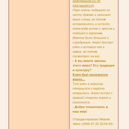
информация.xD не
разглашается)
Перо опять побежало по
листу бумаги и записало
ваше слова, но потом
остановилось и исчезло.
Александр встал с кресла и
подошёл к воротам.
Ворота были большие и
серебряные. Ангел достал
ключ и вставил его в
замок, но потом
посмотрел на вас.
- А вы знаете законы
этого мира? Его традиции
и культуру?
Ключ был произнесен
верно...
Тут ключ в воротах
повернулся и ворота
открылись. Ангел встал с
правый стороны ворот и
поклонился.
- Добро пожаловать в
наш мир!
Отредактировано Melanie
Veber (2009-07-25 20:04:49)