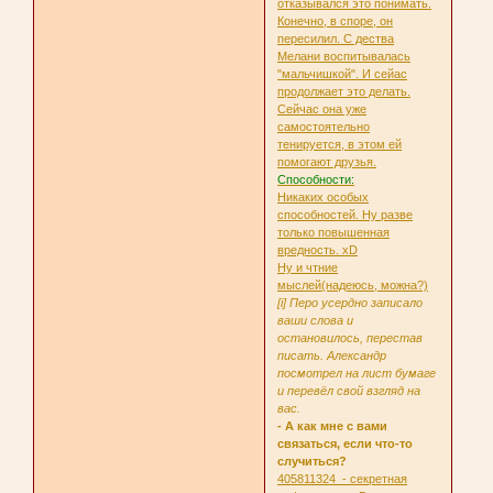
отказывался это понимать.
Конечно, в споре, он
пересилил. С дества
Мелани воспитывалась
"мальчишкой". И сейас
продолжает это делать.
Сейчас она уже
самостоятельно
тенируется, в этом ей
помогают друзья.
Способности:
Никаких особых
способностей. Ну разве
только повышенная
вредность. xD
Ну и чтние
мыслей(надеюсь, можна?)
[i] Перо усердно записало
ваши слова и
остановилось, перестав
писать. Александр
посмотрел на лист бумаге
и перевёл свой взгляд на
вас.
- А как мне с вами
связаться, если что-то
случиться?
405811324 - секретная