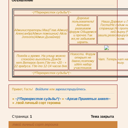
Объявление
~)*Перекресток судьбы*(~
Дорогие
пользователи!
Наши Дорогие и 
Активно
Гости!Не сидим н
развиваем
странице.Не прот
Администраторы.Маи(Глав.Админ)
форум.Общаемся
ней дырку.Р
Александр(Админ помошник) Alicia
и прочее.Так
зашли,регестрируй
Jonsons(Админ Дизайнер)
же,не забываем
всем.
играть.
Новости. Форум
Погода и время. На улицу можно
открыт не
спокойно выходить.Дождя
Чат. Теперь чат н
давно,поэтому
нет.Ветерок дует.Где-то +20 - +
низу.
идёт набор
22 градуса. Где-то 12-14 часов дня.
участников.
~)*Перекресток судьбы*(~
Привет, Гость!
Войдите
или
зарегистрируйтесь
.
»
~)*Перекресток судьбы*(~
»
~Архив Принятых анкет~
»
.твой личный сорт героина
Страница:
1
Тема закрыта
.твой личный сорт героина