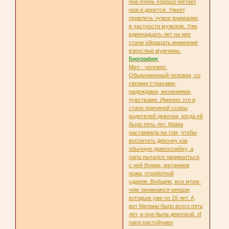
она очень хорошо метает
нож и дерется. Умеет
привлечь чужое внимание,
в частности мужское. Уже
вдвенадцать лет на нее
стали обращать внимание
взрослые мужчины.
Биография:
Мел - человек.
Обыкновенный человек, со
своими страхами,
надеждами, желаниями,
чувствами. Именно это и
стало причиной ссоры
родителей девочки, когда ей
было пять лет. Мама
настаивала на том, чтобы
воспитать девочку как
обычную домохозяйку, а
папа пытался заниматться
с ней боями, метанием
ножа, отработкой
ударов..Вобщем, все мтем.
чем занимаюся юноши,
которым уже по 15 лет. А
вот Мелани было всего пять
лет, и она была девочкой. И
папа настойчиво