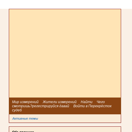
Мир измерений
Жители измерений
Найти
Чего
смотришь?регестрируйся давай
Войти в Перекрёсток
судеб
Активные темы