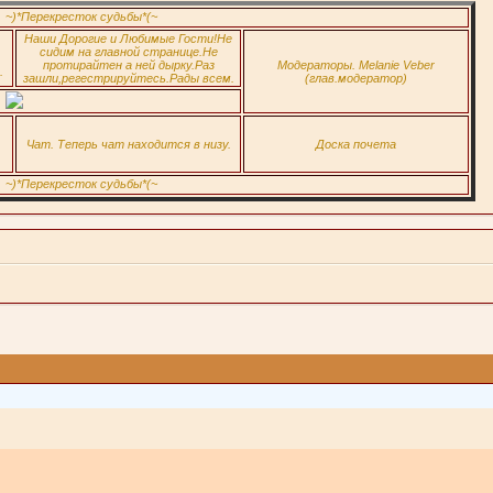
ресток судьбы*(~
Наши Дорогие и Любимые Гости!Не
сидим на главной странице.Не
протирайтен а ней дырку.Раз
Модераторы. Melanie Veber
.
зашли,регестрируйтесь.Рады всем.
(глав.модератор)
Чат. Теперь чат находится в низу.
Доска почета
ресток судьбы*(~