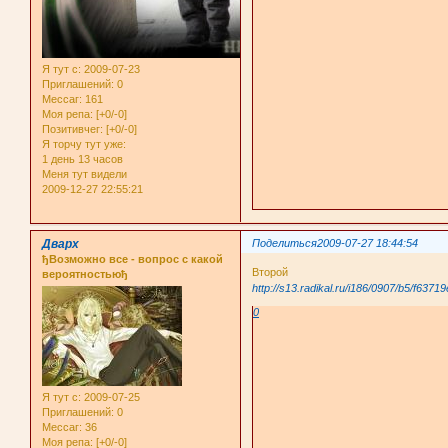
Я тут с
: 2009-07-23
Приглашений:
0
Мессаг:
161
Моя репа:
[+0/-0]
Позитивчег:
[+0/-0]
Я торчу тут уже:
1 день 13 часов
Меня тут видели
2009-12-27 22:55:21
Дварх
Поделиться
2009-07-27 18:44:54
ђВозможно все - вопрос с какой
Второй
вероятностьюђ
http://s13.radikal.ru/i186/0907/b5/f6371
0
Я тут с
: 2009-07-25
Приглашений:
0
Мессаг:
36
Моя репа:
[+0/-0]