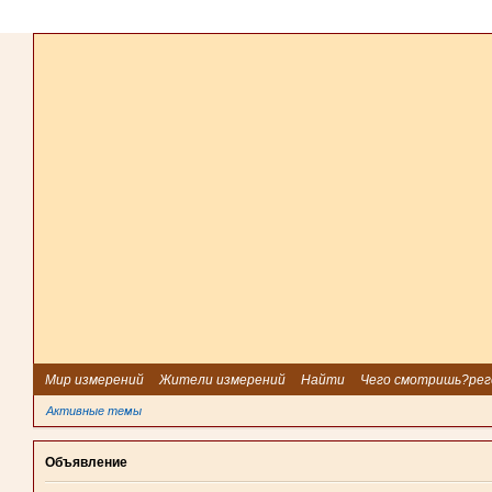
Мир измерений
Жители измерений
Найти
Чего смотришь?рег
Активные темы
Объявление