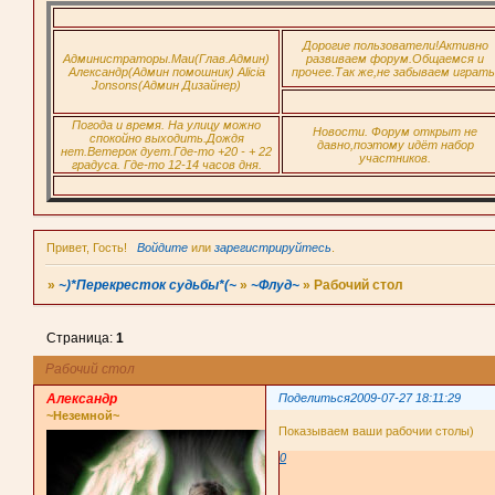
~)*Перек
Дорогие пользователи!Активно
Администраторы.Маи(Глав.Админ)
развиваем форум.Общаемся и
Александр(Админ помошник) Alicia
прочее.Так же,не забываем играть
Jonsons(Админ Дизайнер)
Погода и время. На улицу можно
Новости. Форум открыт не
спокойно выходить.Дождя
давно,поэтому идёт набор
нет.Ветерок дует.Где-то +20 - + 22
участников.
градуса. Где-то 12-14 часов дня.
~)*Перек
Привет, Гость!
Войдите
или
зарегистрируйтесь
.
»
~)*Перекресток судьбы*(~
»
~Флуд~
»
Рабочий стол
Страница:
1
Рабочий стол
Александр
Поделиться
2009-07-27 18:11:29
~Неземной~
Показываем ваши рабочии столы)
0