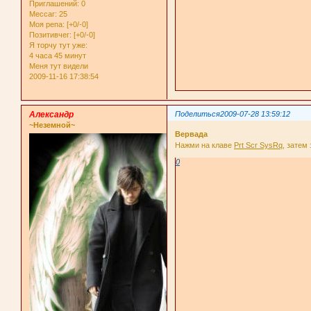
Приглашений:
0
Мессаг:
25
Моя репа:
[+0/-0]
Позитивчег:
[+0/-0]
Я торчу тут уже:
4 часа 45 минут
Меня тут видели
2009-11-16 17:38:54
Александр
Поделиться
2009-07-28 13:59:12
~Неземной~
Вервада
Нажми на клаве
Prt Scr SysRq
, затем
0