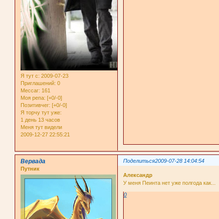
Я тут с
: 2009-07-23
Приглашений:
0
Мессаг:
161
Моя репа:
[+0/-0]
Позитивчег:
[+0/-0]
Я торчу тут уже:
1 день 13 часов
Меня тут видели
2009-12-27 22:55:21
Вервада
Поделиться
2009-07-28 14:04:54
Путник
Александр
У меня Пеинта нет уже полгода как...
0