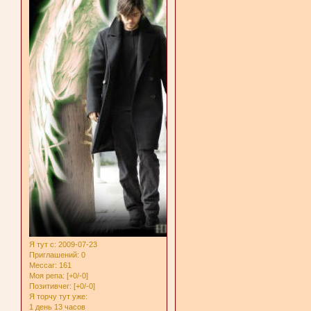
Я тут с
: 2009-07-23
Приглашений:
0
Мессаг:
161
Моя репа:
[+0/-0]
Позитивчег:
[+0/-0]
Я торчу тут уже:
1 день 13 часов