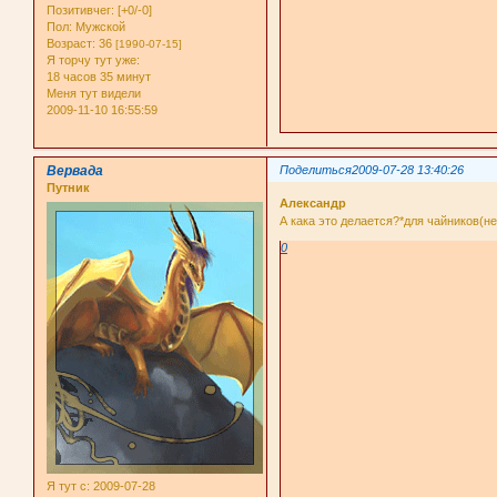
Позитивчег:
[+0/-0]
Пол:
Мужской
Возраст:
36
[1990-07-15]
Я торчу тут уже:
18 часов 35 минут
Меня тут видели
2009-11-10 16:55:59
Вервада
Поделиться
2009-07-28 13:40:26
Путник
Александр
А кака это делается?*для чайников(не 
0
Я тут с
: 2009-07-28