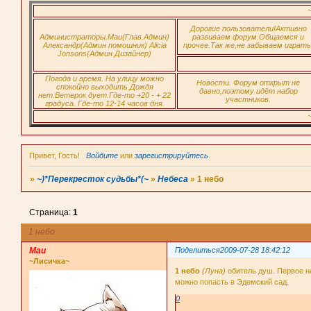
~)*П
Дорогие пользователи!Активно
Администраторы.Маи(Глав.Админ)
развиваем форум.Общаемся и
Александр(Админ помошник) Alicia
прочее.Так же,не забываем играть
Jonsons(Админ Дизайнер)
Погода и время. На улицу можно
Новости. Форум открыт не
спокойно выходить.Дождя
давно,поэтому идёт набор
нет.Ветерок дует.Где-то +20 - + 22
участников.
градуса. Где-то 12-14 часов дня.
~)*П
Привет, Гость!
Войдите
или
зарегистрируйтесь
.
»
~)*Перекресток судьбы*(~
»
Небеса
»
1 небо
Страница:
1
1 небо
Маи
Поделиться
2009-07-28 18:42:12
~Лисичка~
1 небо
(Луна)
обитель душ. Первое н
можно попасть в Эдемский сад.
0