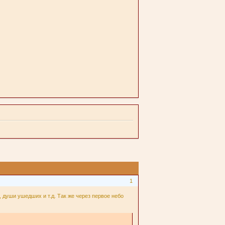
1
души ушедших и т.д. Так же через первое небо