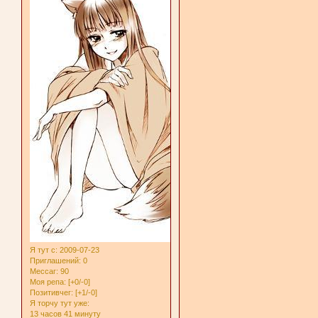
Я тут с
: 2009-07-23
Приглашений:
0
Мессаг:
90
Моя репа:
[+0/-0]
Позитивчег:
[+1/-0]
Я торчу тут уже:
13 часов 41 минуту