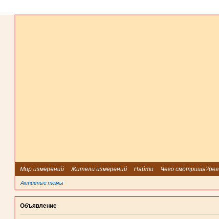
Мир измерений
Жители измерений
Найти
Чего смотришь?рег
Активные темы
Объявление