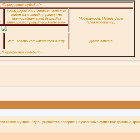
ерекресток судьбы*(~
Наши Дорогие и Любимые Гости!Не
сидим на главной странице.Не
протирайтен а ней дырку.Раз
Модераторы. Melanie Veber
.
зашли,регестрируйтесь.Рады всем.
(глав.модератор)
Чат. Теперь чат находится в низу.
Доска почета
ерекресток судьбы*(~
ебо самое шумное. Здесь уживаются совершенно различные существа: домовые, феи, 