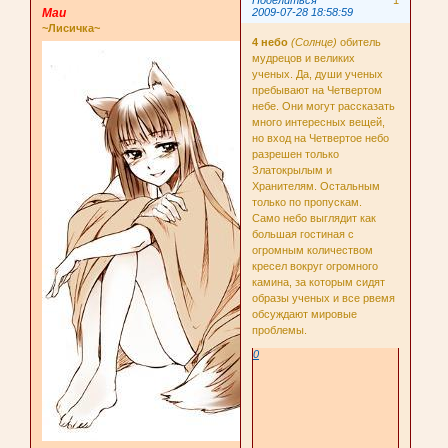
Поделиться
1
Маи
2009-07-28 18:58:59
~Лисичка~
4 небо
(Солнце)
обитель
мудрецов и великих
ученых. Да, души ученых
пребывают на Четвертом
небе. Они могут рассказать
много интересных вещей,
но вход на Четвертое небо
разрешен только
Златокрылым и
Хранителям. Остальным
только по пропускам.
Само небо выглядит как
большая гостиная с
огромным количеством
кресел вокруг огромного
камина, за которым сидят
образы ученых и все рвемя
обсуждают мировые
проблемы.
0