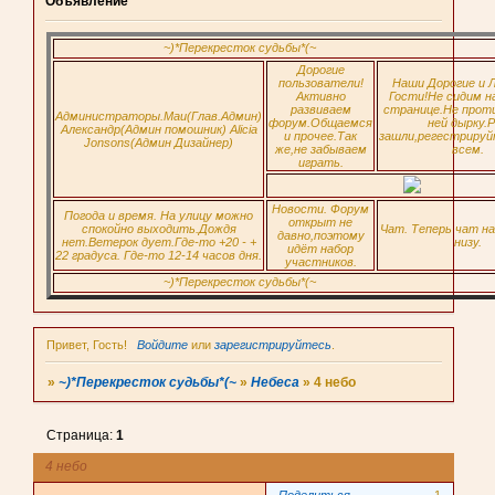
Объявление
~)*Перекресток судьбы*(~
Дорогие
пользователи!
Наши Дорогие и 
Активно
Гости!Не сидим н
развиваем
странице.Не прот
Администраторы.Маи(Глав.Админ)
форум.Общаемся
ней дырку.Р
Александр(Админ помошник) Alicia
и прочее.Так
зашли,регестрируй
Jonsons(Админ Дизайнер)
же,не забываем
всем.
играть.
Новости. Форум
Погода и время. На улицу можно
открыт не
спокойно выходить.Дождя
Чат. Теперь чат н
давно,поэтому
нет.Ветерок дует.Где-то +20 - +
низу.
идёт набор
22 градуса. Где-то 12-14 часов дня.
участников.
~)*Перекресток судьбы*(~
Привет, Гость!
Войдите
или
зарегистрируйтесь
.
»
~)*Перекресток судьбы*(~
»
Небеса
»
4 небо
Страница:
1
4 небо