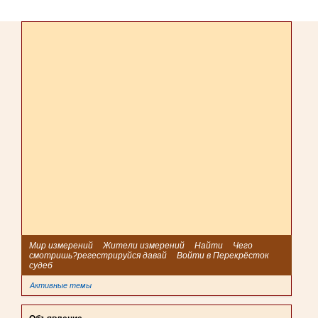
Мир измерений
Жители измерений
Найти
Чего
смотришь?регестрируйся давай
Войти в Перекрёсток
судеб
Активные темы