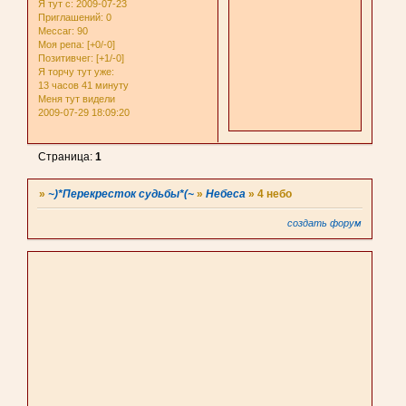
Я тут с
: 2009-07-23
Приглашений:
0
Мессаг:
90
Моя репа:
[+0/-0]
Позитивчег:
[+1/-0]
Я торчу тут уже:
13 часов 41 минуту
Меня тут видели
2009-07-29 18:09:20
Страница:
1
»
~)*Перекресток судьбы*(~
»
Небеса
»
4 небо
создать форум