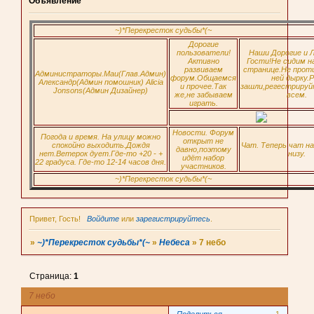
Объявление
~)*Перекресток судьбы*(~
Дорогие
пользователи!
Наши Дорогие и 
Активно
Гости!Не сидим н
развиваем
странице.Не прот
Администраторы.Маи(Глав.Админ)
форум.Общаемся
ней дырку.Р
Александр(Админ помошник) Alicia
и прочее.Так
зашли,регестрируй
Jonsons(Админ Дизайнер)
же,не забываем
всем.
играть.
Новости. Форум
Погода и время. На улицу можно
открыт не
спокойно выходить.Дождя
Чат. Теперь чат н
давно,поэтому
нет.Ветерок дует.Где-то +20 - +
низу.
идёт набор
22 градуса. Где-то 12-14 часов дня.
участников.
~)*Перекресток судьбы*(~
Привет, Гость!
Войдите
или
зарегистрируйтесь
.
»
~)*Перекресток судьбы*(~
»
Небеса
»
7 небо
Страница:
1
7 небо