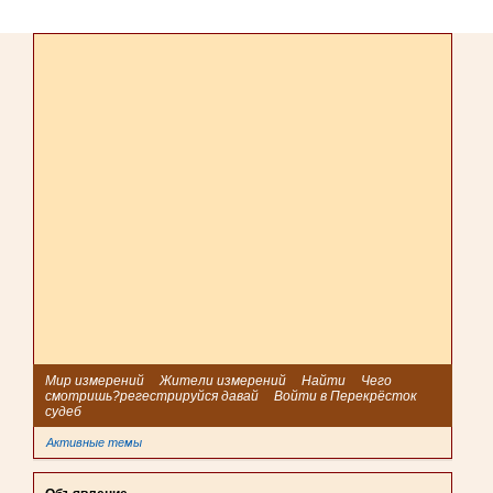
Мир измерений
Жители измерений
Найти
Чего
смотришь?регестрируйся давай
Войти в Перекрёсток
судеб
Активные темы