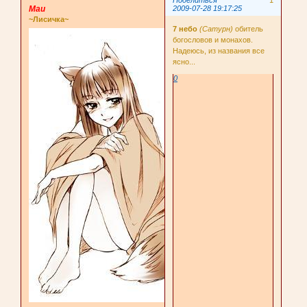
Поделиться
1
Маи
2009-07-28 19:17:25
~Лисичка~
7 небо
(Сатурн)
обитель
богословов и монахов.
Надеюсь, из названия все
ясно...
0