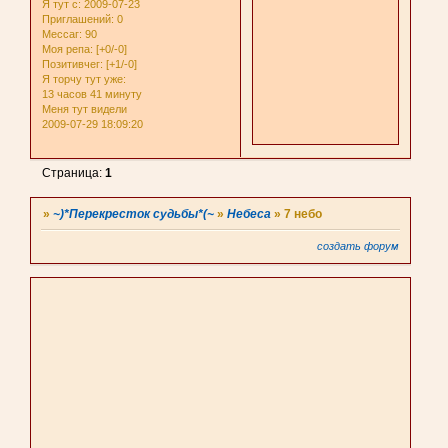
Я тут с
: 2009-07-23
Приглашений:
0
Мессаг:
90
Моя репа:
[+0/-0]
Позитивчег:
[+1/-0]
Я торчу тут уже:
13 часов 41 минуту
Меня тут видели
2009-07-29 18:09:20
Страница:
1
»
~)*Перекресток судьбы*(~
»
Небеса
»
7 небо
создать форум