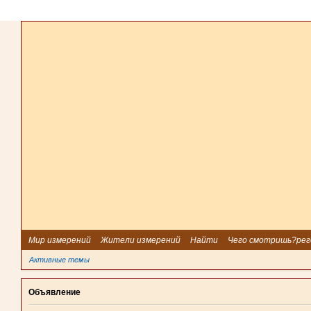
Мир измерений
Жители измерений
Найти
Чего смотришь?рег
Активные темы
Объявление