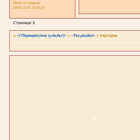
Меня тут видели
2009-12-27 22:55:21
Страница:
1
»
~)*Перекресток судьбы*(~
»
~Тех.раздел~
»
Аватарки