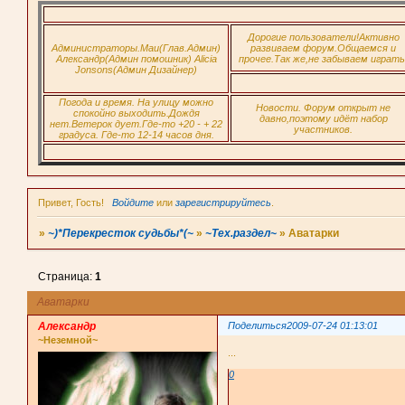
Дорогие пользователи!Активно
Администраторы.Маи(Глав.Админ)
развиваем форум.Общаемся и
Александр(Админ помошник) Alicia
прочее.Так же,не забываем играть
Jonsons(Админ Дизайнер)
Погода и время. На улицу можно
Новости. Форум открыт не
спокойно выходить.Дождя
давно,поэтому идёт набор
нет.Ветерок дует.Где-то +20 - + 22
участников.
градуса. Где-то 12-14 часов дня.
Привет, Гость!
Войдите
или
зарегистрируйтесь
.
»
~)*Перекресток судьбы*(~
»
~Тех.раздел~
»
Аватарки
Страница:
1
Аватарки
Александр
Поделиться
2009-07-24 01:13:01
~Неземной~
...
0