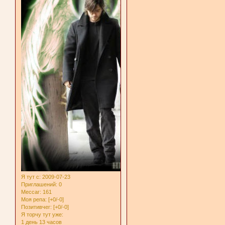
Я тут с
: 2009-07-23
Приглашений:
0
Мессаг:
161
Моя репа:
[+0/-0]
Позитивчег:
[+0/-0]
Я торчу тут уже:
1 день 13 часов