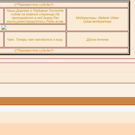
~)*Перекресток судьбы*(~
Наши Дорогие и Любимые Гости!Не
сидим на главной странице.Не
протирайтен а ней дырку.Раз
Модераторы. Melanie Veber
.
зашли,регестрируйтесь.Рады всем.
(глав.модератор)
Чат. Теперь чат находится в низу.
Доска почета
~)*Перекресток судьбы*(~