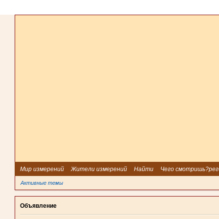
Мир измерений
Жители измерений
Найти
Чего смотришь?рег
Активные темы
Объявление