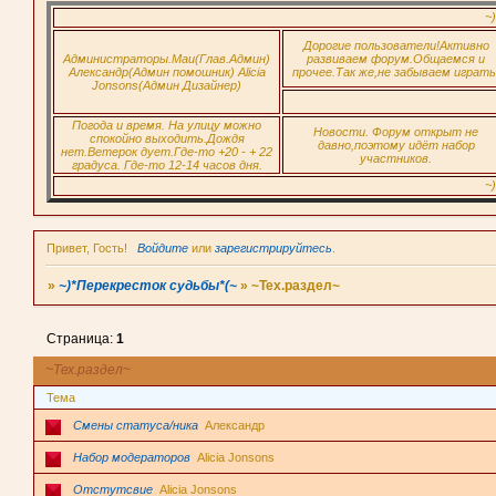
~)*П
Дорогие пользователи!Активно
Администраторы.Маи(Глав.Админ)
развиваем форум.Общаемся и
Александр(Админ помошник) Alicia
прочее.Так же,не забываем играть
Jonsons(Админ Дизайнер)
Погода и время. На улицу можно
Новости. Форум открыт не
спокойно выходить.Дождя
давно,поэтому идёт набор
нет.Ветерок дует.Где-то +20 - + 22
участников.
градуса. Где-то 12-14 часов дня.
~)*П
Привет, Гость!
Войдите
или
зарегистрируйтесь
.
»
~)*Перекресток судьбы*(~
»
~Тех.раздел~
Страница:
1
~Тех.раздел~
Тема
Смены статуса/ника
Александр
Набор модераторов
Alicia Jonsons
Отстутсвие
Alicia Jonsons