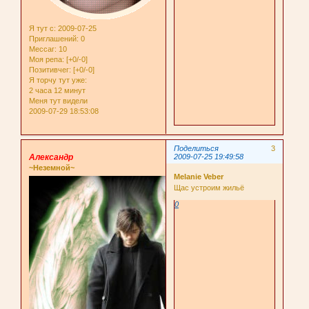
Я тут с
: 2009-07-25
Приглашений:
0
Мессаг:
10
Моя репа:
[+0/-0]
Позитивчег:
[+0/-0]
Я торчу тут уже:
2 часа 12 минут
Меня тут видели
2009-07-29 18:53:08
Поделиться
3
Александр
2009-07-25 19:49:58
~Неземной~
Melanie Veber
Щас устроим жильё
0