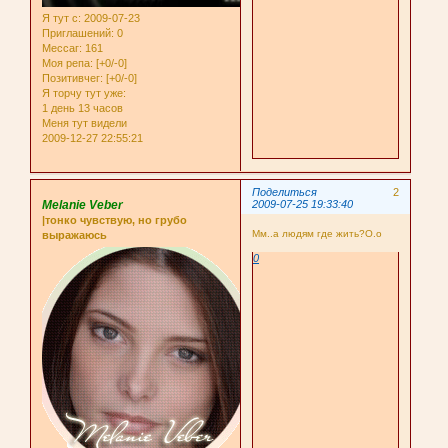
Я тут с
: 2009-07-23
Приглашений:
0
Мессаг:
161
Моя репа:
[+0/-0]
Позитивчег:
[+0/-0]
Я торчу тут уже:
1 день 13 часов
Меня тут видели
2009-12-27 22:55:21
Поделиться
2
Melanie Veber
2009-07-25 19:33:40
|тонко чувствую, но грубо
Мм..а людям где жить?О.о
выражаюсь
0