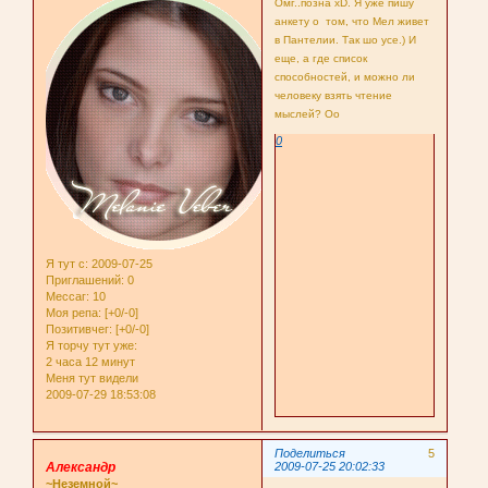
Омг..позна xD. Я уже пишу
анкету о том, что Мел живет
в Пантелии. Так шо усе.) И
еще, а где список
способностей, и можно ли
человеку взять чтение
мыслей? Оо
0
Я тут с
: 2009-07-25
Приглашений:
0
Мессаг:
10
Моя репа:
[+0/-0]
Позитивчег:
[+0/-0]
Я торчу тут уже:
2 часа 12 минут
Меня тут видели
2009-07-29 18:53:08
Поделиться
5
Александр
2009-07-25 20:02:33
~Неземной~