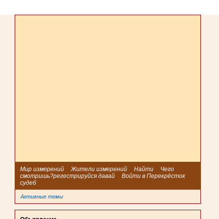
Мир измерений
Жители измерений
Найти
Чего
смотришь?регестрируйся давай
Войти в Перекрёсток
судеб
Активные темы