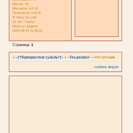
Мессаг:
93
Моя репа:
[+2/-0]
Позитивчег:
[+0/-0]
Я торчу тут уже:
21 час 7 минут
Меня тут видели
2009-08-04 11:59:20
Страница:
1
»
~)*Перекресток судьбы*(~
»
~Тех.раздел~
»
Отстутсвие
создать форум