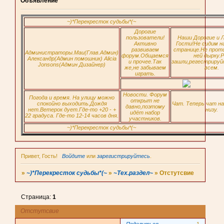
Объявление
~)*Перекресток судьбы*(~
Дорогие
пользователи!
Наши Дорогие и 
Активно
Гости!Не сидим н
развиваем
странице.Не прот
Администраторы.Маи(Глав.Админ)
форум.Общаемся
ней дырку.Р
Александр(Админ помошник) Alicia
и прочее.Так
зашли,регестрируй
Jonsons(Админ Дизайнер)
же,не забываем
всем.
играть.
Новости. Форум
Погода и время. На улицу можно
открыт не
спокойно выходить.Дождя
Чат. Теперь чат н
давно,поэтому
нет.Ветерок дует.Где-то +20 - +
низу.
идёт набор
22 градуса. Где-то 12-14 часов дня.
участников.
~)*Перекресток судьбы*(~
Привет, Гость!
Войдите
или
зарегистрируйтесь
.
»
~)*Перекресток судьбы*(~
»
~Тех.раздел~
»
Отстутсвие
Страница:
1
Отстутсвие