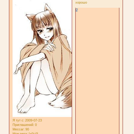
хорошо
0
Я тут с
: 2009-07-23
Приглашений:
0
Мессаг:
90
Моя репа:
[+0/-0]