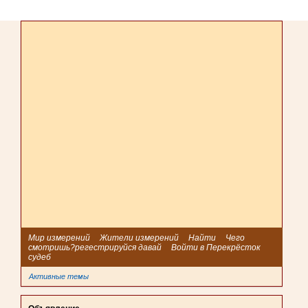
Мир измерений
Жители измерений
Найти
Чего
смотришь?регестрируйся давай
Войти в Перекрёсток
судеб
Активные темы