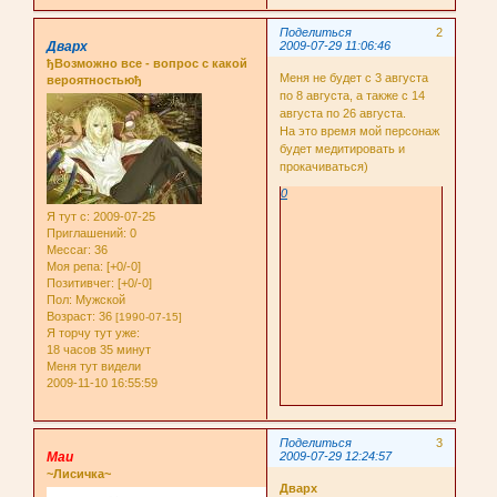
Поделиться
2
Дварх
2009-07-29 11:06:46
ђВозможно все - вопрос с какой
Меня не будет с 3 августа
вероятностьюђ
по 8 августа, а также с 14
августа по 26 августа.
На это время мой персонаж
будет медитировать и
прокачиваться)
0
Я тут с
: 2009-07-25
Приглашений:
0
Мессаг:
36
Моя репа:
[+0/-0]
Позитивчег:
[+0/-0]
Пол:
Мужской
Возраст:
36
[1990-07-15]
Я торчу тут уже:
18 часов 35 минут
Меня тут видели
2009-11-10 16:55:59
Поделиться
3
Маи
2009-07-29 12:24:57
~Лисичка~
Дварх