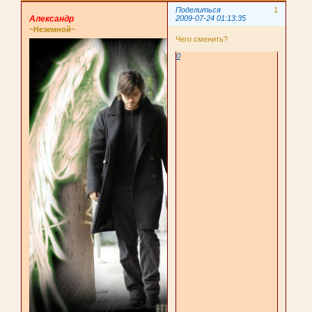
Поделиться
1
Александр
2009-07-24 01:13:35
~Неземной~
Чего сменить?
0