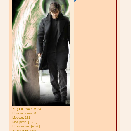
0
Я тут с
: 2009-07-23
Приглашений:
0
Мессаг:
161
Моя репа:
[+0/-0]
Позитивчег:
[+0/-0]
Я торчу тут уже: