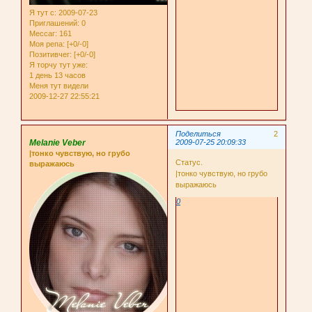
Я тут с
: 2009-07-23
Приглашений:
0
Мессаг:
161
Моя репа:
[+0/-0]
Позитивчег:
[+0/-0]
Я торчу тут уже:
1 день 13 часов
Меня тут видели
2009-12-27 22:55:21
Поделиться
2
Melanie Veber
2009-07-25 20:09:33
|тонко чувствую, но грубо
Статус.
выражаюсь
|тонко чувствую, но грубо
выражаюсь
0