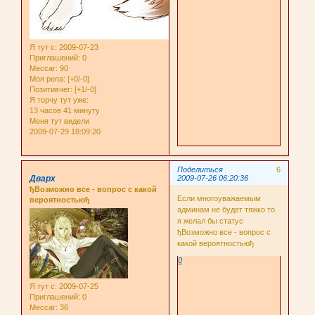
Я тут с
: 2009-07-23
Приглашений:
0
Мессаг:
90
Моя репа:
[+0/-0]
Позитивчег:
[+1/-0]
Я торчу тут уже:
13 часов 41 минуту
Меня тут видели
2009-07-29 18:09:20
Поделиться
6
Дварх
2009-07-26 06:20:36
ђВозможно все - вопрос с какой
Если многоуважаемым
вероятностьюђ
админам не будет тяжко то
я желал бы статус
ђВозможно все - вопрос с
какой вероятностьюђ
0
Я тут с
: 2009-07-25
Приглашений:
0
Мессаг:
36