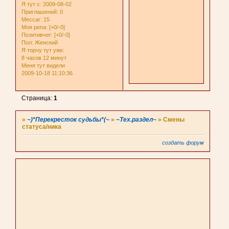
Я тут с
: 2009-08-02
Приглашений:
0
Мессаг:
15
Моя репа:
[+0/-0]
Позитивчег:
[+0/-0]
Пол:
Женский
Я торчу тут уже:
8 часов 12 минут
Меня тут видели
2009-10-18 11:10:36
Страница:
1
»
~)*Перекресток судьбы*(~
»
~Тех.раздел~
»
Смены
статуса/ника
создать форум