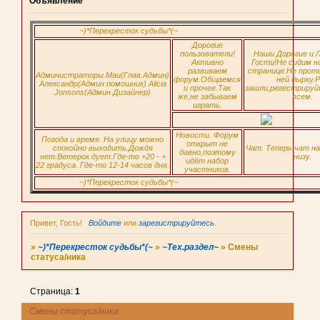
Объявление
~)*Перекресток судьбы*(~
Дорогие
пользователи!
Наши Дорогие и 
Активно
Гости!Не сидим н
развиваем
странице.Не прот
Администраторы.Маи(Глав.Админ)
форум.Общаемся
ней дырку.Р
Александр(Админ помошник) Alicia
и прочее.Так
зашли,регестрируй
Jonsons(Админ Дизайнер)
же,не забываем
всем.
играть.
Новости. Форум
Погода и время. На улицу можно
открыт не
спокойно выходить.Дождя
Чат. Теперь чат н
давно,поэтому
нет.Ветерок дует.Где-то +20 - +
низу.
идёт набор
22 градуса. Где-то 12-14 часов дня.
участников.
~)*Перекресток судьбы*(~
Привет, Гость!
Войдите
или
зарегистрируйтесь
.
»
~)*Перекресток судьбы*(~
»
~Тех.раздел~
»
Смены
статуса/ника
Страница:
1
Смены статуса/ника