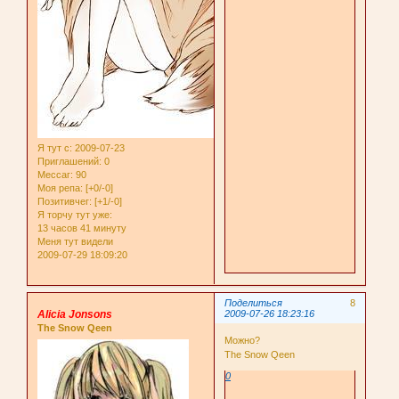
Я тут с
: 2009-07-23
Приглашений:
0
Мессаг:
90
Моя репа:
[+0/-0]
Позитивчег:
[+1/-0]
Я торчу тут уже:
13 часов 41 минуту
Меня тут видели
2009-07-29 18:09:20
Поделиться
8
Alicia Jonsons
2009-07-26 18:23:16
The Snow Qeen
Можно?
The Snow Qeen
0