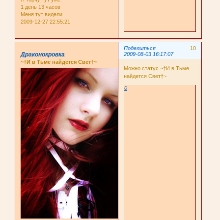
1 день 13 часов
Меня тут видели
2009-12-27 22:55:21
Поделиться
10
Драконокровка
2009-08-03 16:17:07
~†И в Тьме найдется Свет†~
Можно статус ~†И в Тьме
найдется Свет†~
0