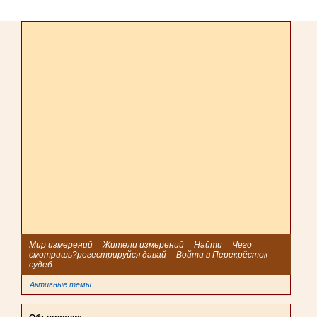
Мир измерений
Жители измерений
Найти
Чего
смотришь?регестрируйся давай
Войти в Перекрёсток
судеб
Активные темы