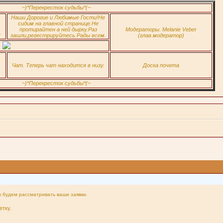
~)*Перекресток судьбы*(~
Наши Дорогие и Любимые Гости!Не
сидим на главной странице.Не
протирайтен а ней дырку.Раз
Модераторы. Melanie Veber
.
зашли,регестрируйтесь.Рады всем.
(глав.модератор)
Чат. Теперь чат находится в низу.
Доска почета
~)*Перекресток судьбы*(~
ы будем рассматривать ваши заявки.
етку.