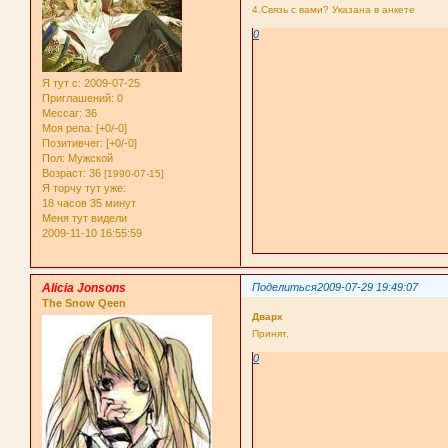
4.Связь с вами? Указана в анкете
0
Я тут с
: 2009-07-25
Приглашений:
0
Мессаг:
36
Моя репа:
[+0/-0]
Позитивчег:
[+0/-0]
Пол:
Мужской
Возраст:
36
[1990-07-15]
Я торчу тут уже:
18 часов 35 минут
Меня тут видели
2009-11-10 16:55:59
Alicia Jonsons
Поделиться
2009-07-29 19:49:07
The Snow Qeen
Дварх
Принят.
0