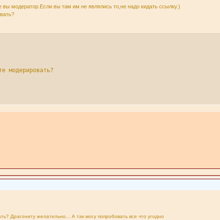
вы модератор.Если вы там им не являлись то,не надо кидать ссылку.)
овать?
е модерировать?

ь? Драгониту желательно... А так могу попробовать все что угодно