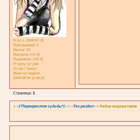
Я тут с
: 2009-07-26
Приглашений:
0
Мессаг:
93
Моя репа:
[+2/-0]
Позитивчег:
[+0/-0]
Я торчу тут уже:
21 час 7 минут
Меня тут видели
2009-08-04 11:59:20
Страница:
1
»
~)*Перекресток судьбы*(~
»
~Тех.раздел~
»
Набор модераторов