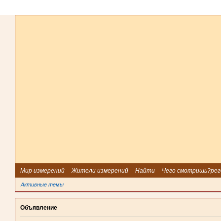
Мир измерений
Жители измерений
Найти
Чего смотришь?рег
Активные темы
Объявление