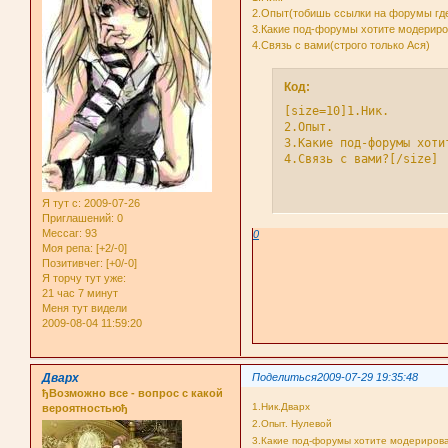
2.Опыт(тобишь ссылки на форумы где 
3.Какие под-форумы хотите модерир
4.Связь с вами(строго только Ася)
Код:
[size=10]1.Ник.

2.Опыт.

3.Какие под-форумы хотит
4.Связь с вами?[/size]
Я тут с
: 2009-07-26
Приглашений:
0
Мессаг:
93
0
Моя репа:
[+2/-0]
Позитивчег:
[+0/-0]
Я торчу тут уже:
21 час 7 минут
Меня тут видели
2009-08-04 11:59:20
Дварх
Поделиться
2009-07-29 19:35:48
ђВозможно все - вопрос с какой
1.Ник.Дварх
вероятностьюђ
2.Опыт. Нулевой
3.Какие под-форумы хотите модерироват