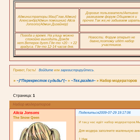
Дорогие пользователи!Активно
Администраторы.Маи(Глав.Админ)
развиваем форум.Общаемся и
Александр(Админ помошник) Alicia
прочее.Так же,не забываем играть
Jonsons(Админ Дизайнер)
Погода и время. На улицу можно
Новости. Форум открыт не
спокойно выходить.Дождя
давно,поэтому идёт набор
нет.Ветерок дует.Где-то +20 - + 22
участников.
градуса. Где-то 12-14 часов дня.
Привет, Гость!
Войдите
или
зарегистрируйтесь
.
»
~)*Перекресток судьбы*(~
»
~Тех.раздел~
»
Набор модераторов
Страница:
1
Набор модераторов
Alicia Jonsons
Поделиться
2009-07-29 19:17:06
The Snow Qeen
И так,у нас идёт набор модераторов.М
Для модера заполните маленькую анк
1.Ник.